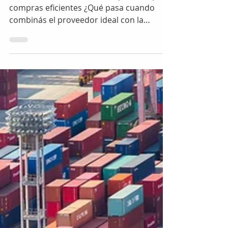
Analía
5 sept 2025
2 min de lectura
Supply Chain
Match + Subasta: la
fórmula perfecta para
compras eficientes
Match + Subasta: la fórmula perfecta para
compras eficientes ¿Qué pasa cuando
combinás el proveedor ideal con la
competencia ideal? Hacer compras
estratégicas en 2025 ya no se trata de
enviar correos pidiendo presupuestos ni
de depender de un “proveedor de
confianza”. Hoy, las empresas más