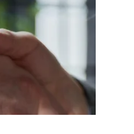
proveedores internacionales sin riesgos
Importar ya no es solo para grandes
empresas Hasta hace unos años,
importar era un proceso reservado para
grandes compañías con equipos legales,
agentes de aduana y redes
internacionales. Hoy, gracias a la
tecnología, cualquier empresa puede
sumar proveedores del exterior de forma
estratégica, segura y rentable.