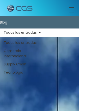
Blog
Todas las entradas
Todas las entradas
Comercio
Internacional
Supply Chain
Tecnología