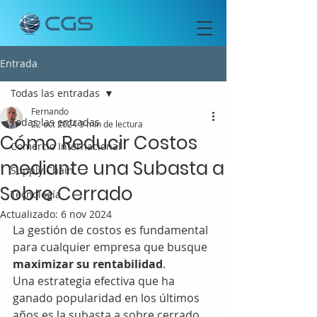
Entrada
Todas las entradas
Fernando
Todas las entradas
22 oct 2024
3 min de lectura
Cómo Reducir Costos
Comercio Internacional
mediante una Subasta a
Supply Chain
Sobre Cerrado
Tecnología
Actualizado:
6 nov 2024
La gestión de costos es fundamental 
para cualquier empresa que busque 
maximizar su rentabilidad
. 
Una estrategia efectiva que ha 
ganado popularidad en los últimos 
años es la subasta a sobre cerrado. 