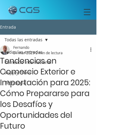
Entrada
Todas las entradas
Fernando
Todas las entradas
24 mar 2025
2 min de lectura
Tendencias en
Comercio Internacional
Comercio Exterior e
Supply Chain
Importación para 2025:
Tecnología
Cómo Prepararse para
los Desafíos y
Oportunidades del
Futuro